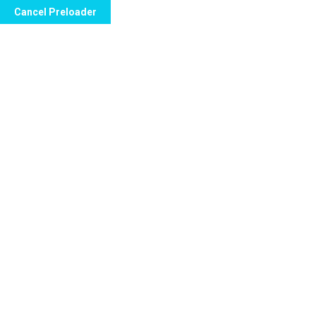
Cancel Preloader
Home
Jetzt Termin buchen!