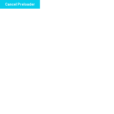
Cancel Preloader
Praxis
Home
Praxis